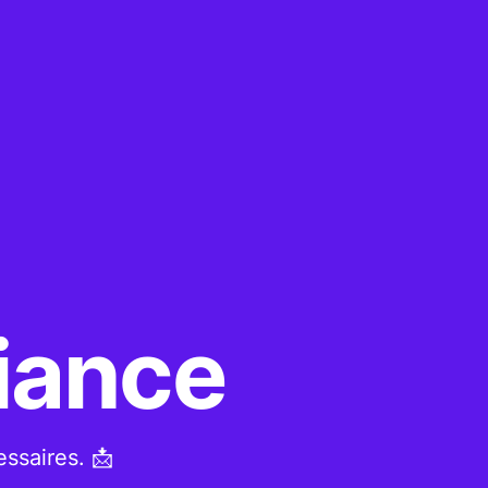
fiance
essaires. 📩